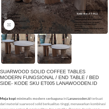
Click to enlarge
SUARWOOD SOLID COFFEE TABLES
MODERN FUNGSIONAL / END TABLE / BED
SIDE- KODE SKU ET005 LANAWOODEN.ID
Meja kopi
minimalis modern serbaguna
ini
Lanawooden.id
terbuat
dari material suarwood solid berkualitas tinggi, menawarkan kombinasi