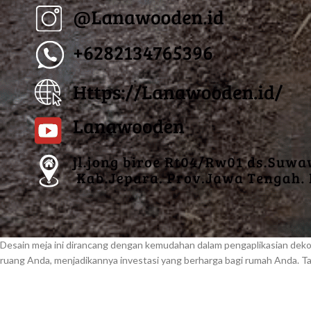
Desain meja ini dirancang dengan kemudahan dalam pengaplikasian dek
ruang Anda, menjadikannya investasi yang berharga bagi rumah Anda. Tam