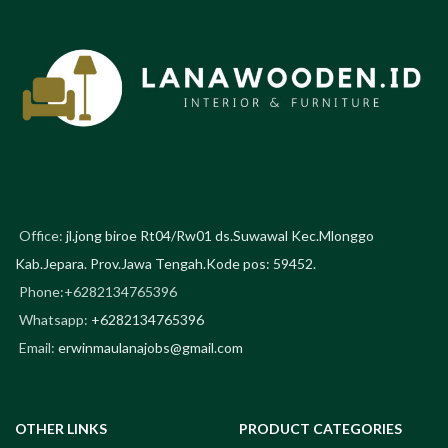
ruangan favorit Anda.
Bahan yang
digunakan dari kayu jati solid
dengan kombinasi rangka besi.
Meja kopi ini sangat cocok untuk
menemani Anda duduk bersama
keluarga .
Office:
jl.jong biroe Rt04/Rw01 ds.Suwawal Kec.Mlonggo
Kab.Jepara. Prov.Jawa Tengah.Kode pos: 59452.
Phone:+6282134765396
Whatsapp:
+6282134765396
Email:
erwinmaulanajobs@gmail.com
OTHER LINKS
PRODUCT CATEGORIES