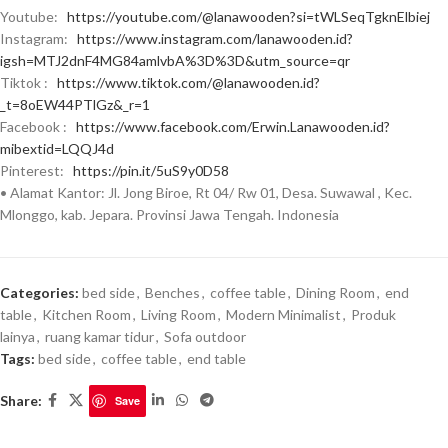
Youtube:
https://youtube.com/@lanawooden?si=tWLSeqTgknElbiej
Instagram:
https://www.instagram.com/lanawooden.id?
igsh=MTJ2dnF4MG84amlvbA%3D%3D&utm_source=qr
Tiktok :
https://www.tiktok.com/@lanawooden.id?
_t=8oEW44PTlGz&_r=1
Facebook :
https://www.facebook.com/Erwin.Lanawooden.id?
mibextid=LQQJ4d
Pinterest:
https://pin.it/5uS9y0D58
• Alamat Kantor: Jl. Jong Biroe, Rt 04/ Rw 01, Desa. Suwawal , Kec.
Mlonggo, kab. Jepara. Provinsi Jawa Tengah. Indonesia
Categories:
bed side
,
Benches
,
coffee table
,
Dining Room
,
end
table
,
Kitchen Room
,
Living Room
,
Modern Minimalist
,
Produk
lainya
,
ruang kamar tidur
,
Sofa outdoor
Tags:
bed side
,
coffee table
,
end table
Share:
Save