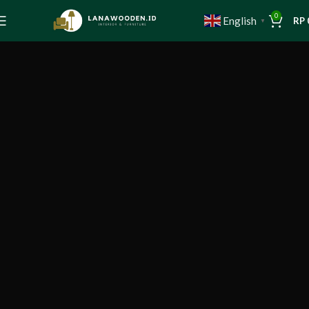
0
English
RP
▼