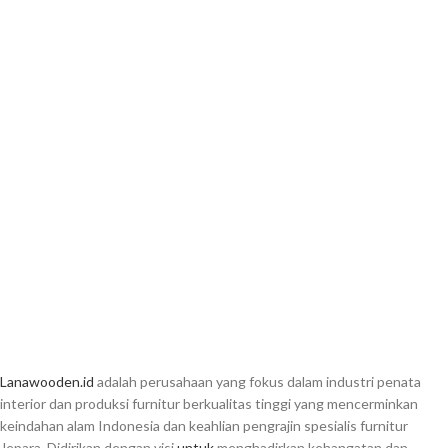
Lanawooden.id
adalah perusahaan yang fokus dalam industri penata
interior dan produksi furnitur berkualitas tinggi yang mencerminkan
keindahan alam Indonesia dan keahlian pengrajin spesialis furnitur
Jepara. Didirikan dengan visi
untuk
menghadirkan kehangatan dan