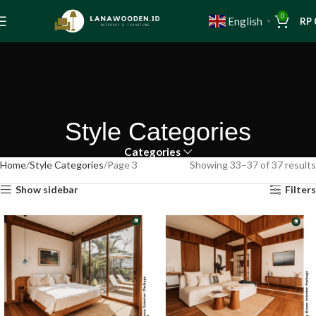
0
English
RP
▼
Style Categories
Categories
Home
Style Categories
Page 3
Showing 33–37 of 37 results
Show sidebar
Filters