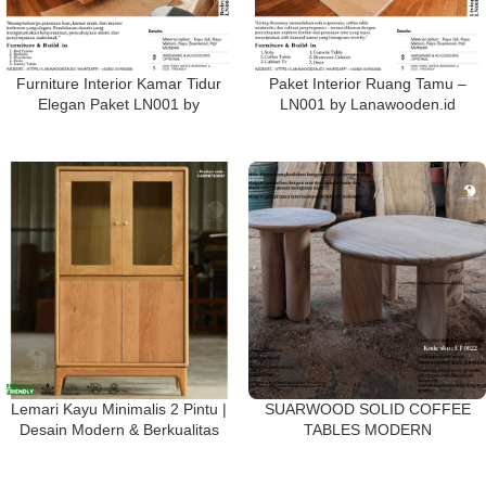
Furniture Interior Kamar Tidur
Paket Interior Ruang Tamu –
Elegan Paket LN001 by
LN001 by Lanawooden.id
Lanawooden.id
Lemari Kayu Minimalis 2 Pintu |
SUARWOOD SOLID COFFEE
Desain Modern & Berkualitas
TABLES MODERN
Tinggi dari Lanawooden.id –
FUNGSIONAL / END TABLE /
CABINET001
BED SIDE- KODE SKU ET005