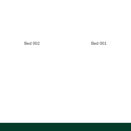
Bed 002
Bed 001
Floor Stool ( Stool 10001 )