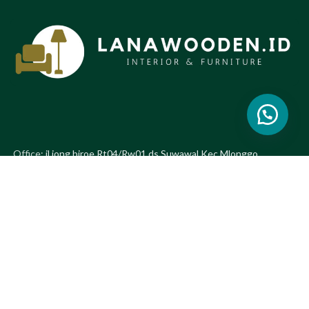
Office:
jl.jong biroe Rt04/Rw01 ds.Suwawal Kec.Mlonggo
Kab.Jepara. Prov.Jawa Tengah.Kode pos: 59452.
Phone:+6282134765396
Whatsapp:
+6282134765396
Email:
erwinmaulanajobs@gmail.com
OTHER LINKS
PRODUCT CATEGORIES