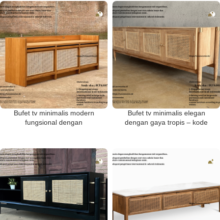
LANAWOODEN.ID
Bufet tv minimalis modern
Bufet tv minimalis elegan
fungsional dengan
dengan gaya tropis – kode
penyimpanan – kode
produk BUFK0014
BUFK00158 Lanawooden.id