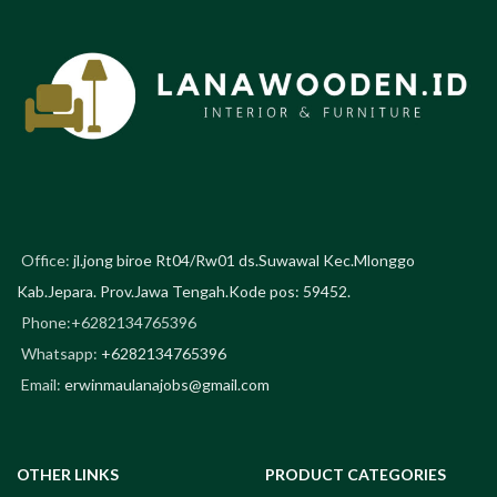
ruangan favorit Anda.
Bahan yang
digunakan dari kayu jati solid
dengan kombinasi rangka besi.
Meja kopi ini sangat cocok untuk
menemani Anda duduk bersama
keluarga .
Office:
jl.jong biroe Rt04/Rw01 ds.Suwawal Kec.Mlonggo
Kab.Jepara. Prov.Jawa Tengah.Kode pos: 59452.
Phone:+6282134765396
Whatsapp:
+6282134765396
Email:
erwinmaulanajobs@gmail.com
OTHER LINKS
PRODUCT CATEGORIES