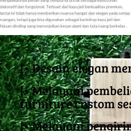
menjadikannya pilihan yang sempurna untuk berbagai kebutuhan
dekoratif dan fungsional. Terbuat dari kayu jati berkualitas premium,
lantai ini tidak hanya memberikan nuansa hangat dan elegan pada setiap
ruangan, tetapi juga bisa digunakan sebagai backdrop kayu jati dan
hiasan dinding yang menonjolkan kesan alami dan tata ruang berkelas .