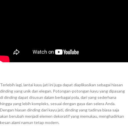
Terlebih lagi, lantai kayu jati ini juga dapat diaplikasikan sebagai hiasan
dinding yang unik dan elegan. Potongan-potongan kayu yang dipasang
di dinding dapat disusun dalam berbagai pola, dari yang sederhana
hingga yang lebih kompleks, sesuai dengan gaya dan selera Anda.
Dengan hiasan dinding dari kayu jati, dinding yang tadinya biasa saja
akan berubah menjadi elemen dekoratif yang memukau, menghadirkan
kesan alami namun tetap modern.