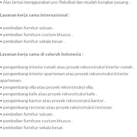
• Alas lantai menggunakan pvc fleksibel dan mudah bongkar pasang .
Layanan kerja sama internasional
:
• pembelian furnitur satuan .
• pembelian furniture custom khusus .
• pembelian furnitur sekala besar .
Layanan kerja sama di seluruh Indonesia
:
• pengembang interior rumah atau proyek rekonstruksi interior rumah .
• pengembang interior apartemen atau proyek rekonstruksi interior
apartemen.
• pengembang villa atau proyek rekonstruksi villa.
• pengembang kafe atau proyek rekonstruksi kafe .
• pengembang kantor atau proyek rekonstruksi kantor .
• pengembang restoran atau proyek rekonstruksi restoran.
• pembelian furnitur satuan .
• pembelian furniture custom khusus .
• pembelian furnitur sekala besar.