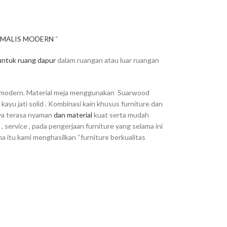
IMALIS MODERN
“
untuk
ruang dapur
dalam ruangan atau luar ruangan
 modern.
Material meja menggunakan
Suarwood
yu jati solid .
Kombinasi kain khusus furniture dan
a terasa nyaman
dan material
kuat serta mudah
 service , pada pengerjaan furniture yang selama ini
na itu kami menghasilkan “furniture berkualitas