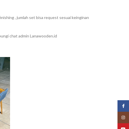
finishing , jumlah set bisa request sesuai keinginan
bungi chat admin Lanawooden.id
Face
Insta
YouT