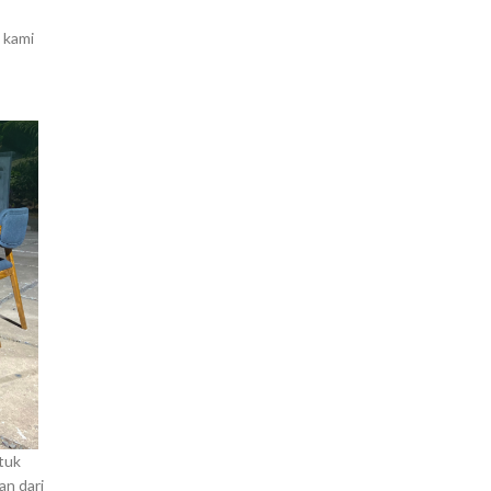
u kami
tuk
an dari