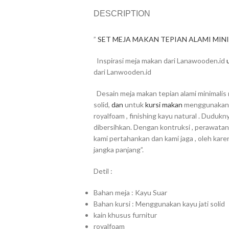
DESCRIPTION
”
SET MEJA MAKAN TEPIAN ALAMI MIN
Inspirasi meja makan dari Lanawooden.id
dari Lanwooden.id
Desain meja makan tepian alami minimalis
solid,
dan
untuk
kursi makan
menggunakan ka
royalfoam , finishing kayu natural .
Dudukny
dibersihkan.
Dengan kontruksi , perawatan ,
kami pertahankan dan kami jaga , oleh kare
jangka panjang”.
Detil :
Bahan meja : Kayu Suar
Bahan kursi : Menggunakan kayu jati solid
kain khusus furnitur
royalfoam