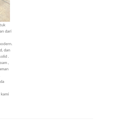
tuk
an dari
modern.
d, dan
lid .
oam ,
yaman
.
ada
u kami