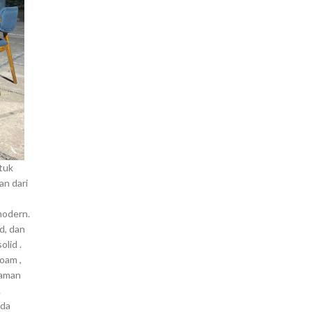
tuk
an dari
modern.
d, dan
lid .
oam ,
yaman
.
ada