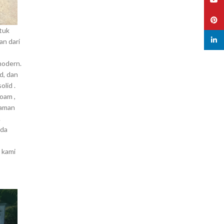
Pinte
tuk
linked
an dari
modern.
d, dan
lid .
oam ,
yaman
.
ada
u kami