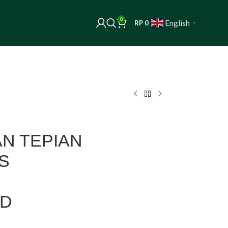
0
English
RP
0
▼
N TEPIAN
IS
ID