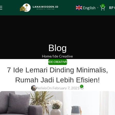
0
English
RP
▼
Blog
Home
Ide Creative
IDE CREATIVE
7 Ide Lemari Dinding Minimalis,
Rumah Jadi Lebih Efisien!
0
ferixio
On February 7, 2021