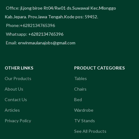
Office:
jl.jong biroe Rt04/Rw01 ds.Suwawal Kec.Mlonggo
Kab.Jepara. Prov.Jawa Tengah.Kode pos: 59452.
Phone:+6282134765396
Whatsapp:
+6282134765396
Email:
erwinmaulanajobs@gmail.com
OTHER LINKS
PRODUCT CATEGORIES
Our Products
Tables
About Us
Chairs
Contact Us
Bed
Articles
Wardrobe
Privacy Policy
TV Stands
See All Products