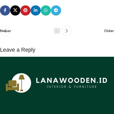
Newer
Older
Leave a Reply
You must be
logged in
to post a comment.