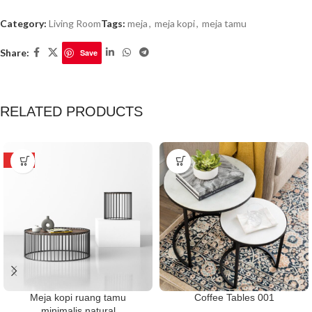
Category:
Living Room
Tags:
meja
,
meja kopi
,
meja tamu
Share:
Save
RELATED PRODUCTS
HOT
Meja kopi ruang tamu
Coffee Tables 001
minimalis natural