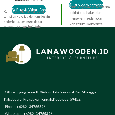
Buy via WhatsApp
Finishing akasia berwarna
Buy via WhatsApp
Kami memadukan keindahan
coklat tua halus dan
tampilan kayu jati dengan desain
menawan, sedangkan
sederhana, sehingga dapat
konstruksi kokohnya
menyatu dengan keindahan
bersifat kontemporer dan
ruangan favorit Anda.
Bahan yang
tradisional.
Dipasangkan
digunakan dari kayu jati solid
dengan linen putih dan
dengan kombinasi rangka besi.
selimut yang nyaman,
Meja kopi ini sangat cocok untuk
sandaran kepala besar ini
menemani Anda duduk bersama
pasti akan membuat
keluarga .
setiap kamar tidur terasa
seperti vila pribadi Anda.
Office:
jl.jong biroe Rt04/Rw01 ds.Suwawal Kec.Mlonggo
Kab.Jepara. Prov.Jawa Tengah.Kode pos: 59452.
Phone:+6282134765396
Whatsapp:
+6282134765396