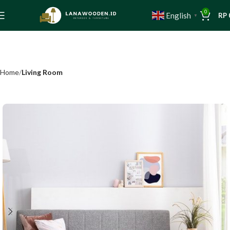
0
English
RP
▼
Home
Living Room